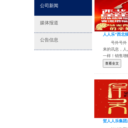
公司新闻
媒体报道
公告信息
号外号外
来的讯息，人
一样！销售增幅
来围观！
查看全文