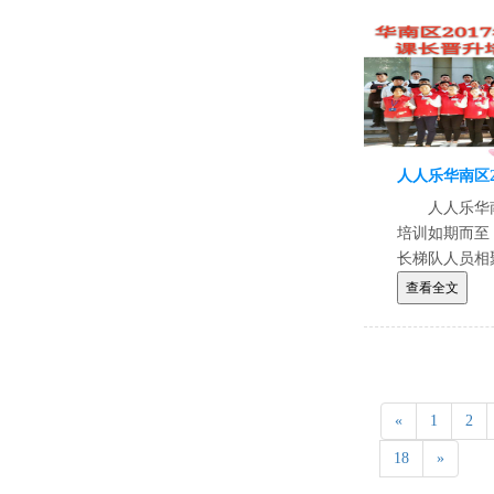
人人乐华
培训如期而至
长梯队人员相
目标和欢乐。
查看全文
«
1
2
18
»