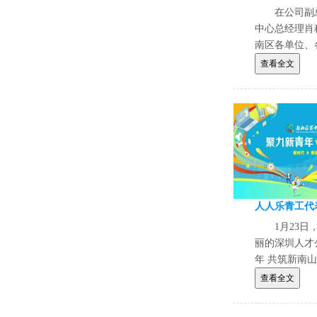
在公司副
中心总经理肖
南区各单位、
心联合人人乐
查看全文
部及华南OA
1月23
丽的深圳人才
年 共筑新南
幕式。
查看全文