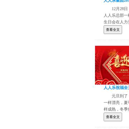
12月2
人人乐总部一
生日会在人力
全心准备下，
查看全文
元旦到了
一样漂亮，夏
样成熟，冬季
节节欢喜;一
查看全文