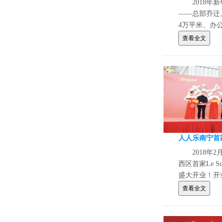
2018
——总部乔迁
4万平米、办公
项目总投资2
查看全文
一。
2018年
西区首家Le 
盛大开业！开
声欢乐！卖场
查看全文