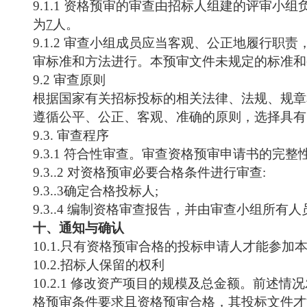
9.1.1
资格预审的审查由招标人组建的评审
小组
为
7
人。
9.1.2
审查
小组
成员应当客观、公正地履行职责
审标准和方法进行。本预审文件未规定的标准和
9.2
审查原则
根据国家有关招标投标的相关法律、法规、规章
遵循公平、公正、客观、准确的原则，选择具有
9.3
. 审查程序
9.3
.1 符合性审查。审查资格预审申请书的完整性
9.3
..2 对资格预审必要合格条件进行审查:
9.3
..3确定合格投标人;
9.3
..
4
编制资格审查报告，并由审查
小组
所有人
十、通知与确认
10.1
.只有资格预审合格的投标申请人才能参加
10.2
.招标人保留的权利
10.2
.1 修改
资产
项目的规模及总金额。前述情况
格预审条件要求且资格预审合格，其投标文件才