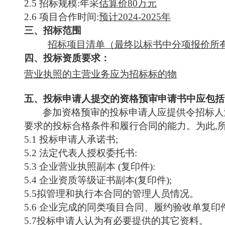
2.5
招标
规模
:
年采
估算价
80万元
2.6
项目合作时间
:
预计
20
24-2025
年
三、招标范围
招标项目清单（最终以标书中分项报价所
四、投标资质要求：
营业执照的主营业务应为招标标的物
五、投标申请人提交的资格预审申请书中应包括
参加资格预审的投标申请人应提供令招标人
要求的投标合格条件和履行合同的能力。为此
,
5.
1 投标申请人承诺书;
5.
2 法定代表人授权委托书:
5.
3 企业营业执照副本 (复印件):
5.
4 企业资质等级证书副本(复印件);
5.
5
拟管理
和执行本合同
的管理
人员情况。
5.
6 企业完成的同类
项目
合同、
履约
验收单复印
5.7
投标申请人认为有必要提供的其它资料。