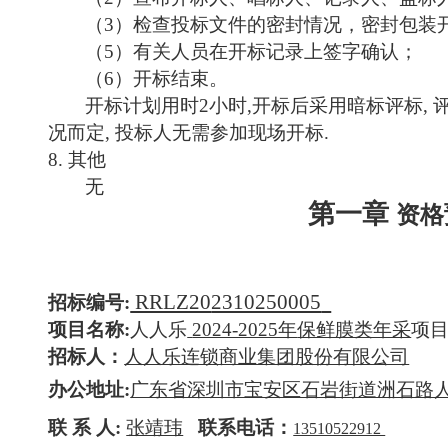
（
3）检查投标文件的密封情况，密封包装
（
5）有关人员在开标记录上签字确认；
（
6）开标结束。
开标计划用时
2小时,开标后采用暗标评标, 
况而定, 投标人无需参加现场开标.
8.
其他
无
第一章
资格
RRLZ20
2310250005
招标编号
:
项目名称
:
人人乐
2024-2025年
保鲜膜类年采
项
招标人：
人人乐连锁商业集团股份有限公司
办公地址
:
广东省深圳市宝安区石岩街道洲石路
联
系
人
:
张靖玮
联系电话：
13510522912