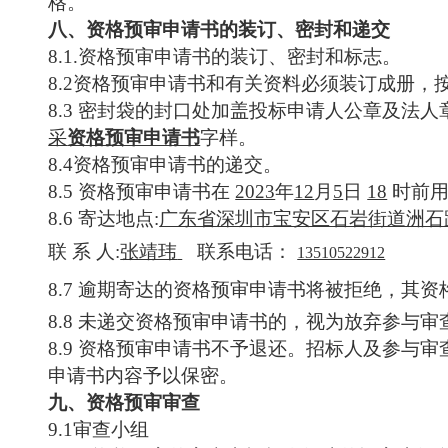
格。
八、资格预审申请书的装订、密封和递交
8.1
.资格预审申请书的装订、密封和标志
。
8.2
资格预审申请书和有关资料必须装订成册，
8.3
密封袋的封口处加盖投标申请人
公章及
法人
采
资格预审申请书
字样。
8.4
资格预审申请书的递交
。
8.5
资格预审申请书在
2023
年
12
月
5
日
18
时前
8.6
寄达
地点
:
广东省深圳市宝安区石岩街道洲石
联
系
人
:
张靖玮
联系电话：
13510522912
8.7
逾期
寄达
的资格预审申请书将被拒绝，其资
8.8
未
递交
资格预审申请书的，视为放弃参与审
8.9
资格预审申请书不予退还。招标人及参与审
申请书内容予以保密。
九、资格预审审查
9.1
审查
小组