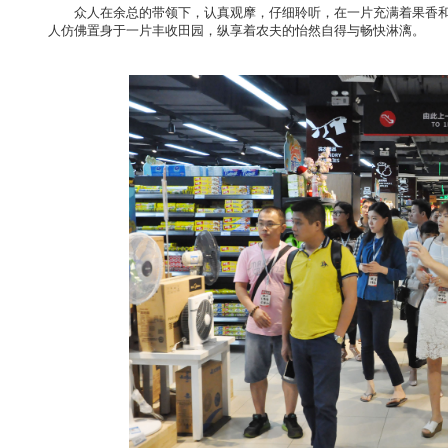
众人在余总的带领下，认真观摩，仔细聆听，在一片充满着果香
人仿佛置身于一片丰收田园，纵享着农夫的怡然自得与畅快淋漓。