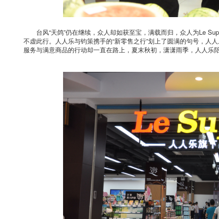
台风“天鸽”仍在继续，众人却如获至宝，满载而归，众人为Le S
不虚此行。人人乐与钧策携手的“新零售之行”划上了圆满的句号，人
服务与满意商品的行动却一直在路上，夏末秋初，潇潇雨季，人人乐