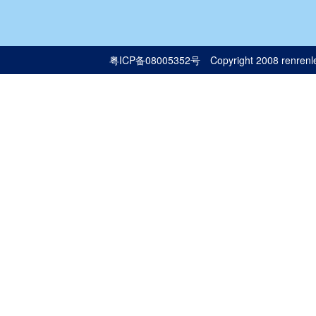
粤ICP备08005352号
Copyright 2008 renrenle.