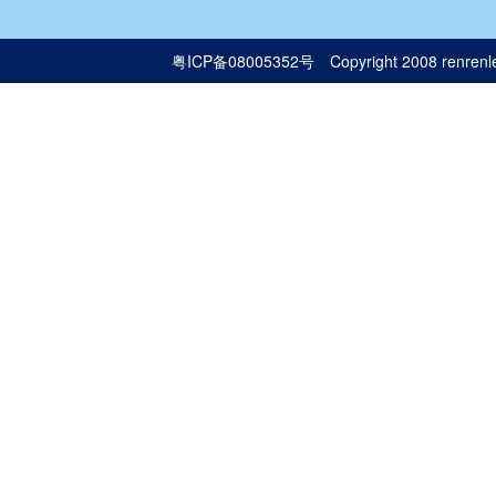
粤ICP备08005352号
Copyright 2008 renrenle.