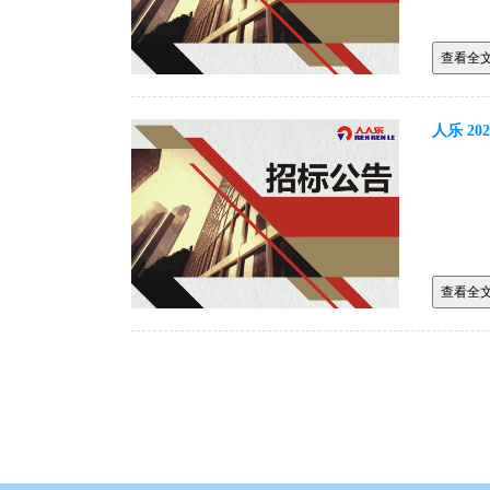
查看全
人乐 2
查看全