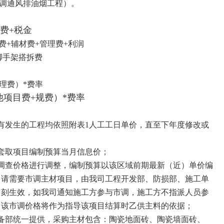
调通风排油烟工程）。
费+税金
费
+
辅材费
+
管理费
+
利润
脚手架搭拆费
理费）
*
费率
项目费+规费）*费率
有发生的工程均依照附表
1
人工工日单价，直至下年度修改或
套取项目编制预算当月信息价；
调查价格进行调整，编制预算以该区域前期最新（近）单价编
申请需要市调主材项目，由我司工程开发部、防损部、施工单
即刻生效，如我司通知施工方参与市调，施工方不指派人员参
。该市调价格将作为指导该项目结算时乙供主料的依据；
备部统一提供，采购主材包含：陶瓷地面砖、陶瓷墙面砖、