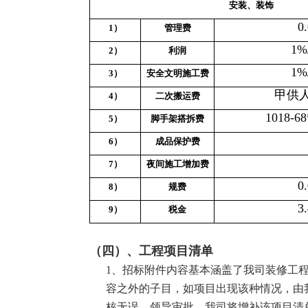
安装、装饰
0
1
）
管理费
1%
2
）
利润
1%
3
）
安全文明施工费
甲供
4
）
二次搬运费
1018-
5
）
脚手架搭拆费
6
）
成品保护费
7
）
夜间施工增加费
0
8
）
规费
3
9
）
税金
（四）、工程项目清单
1、
招标附件内容基本涵盖了我司装修工
容之外的子目，如项目出现该种情况，由
核无误，领导审批，我司将增补该项目清