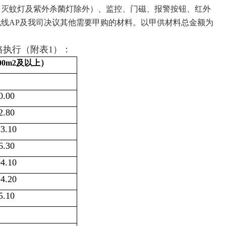
、灭蚊灯及紫外杀菌灯除外）、监控、门磁、报警按钮、红外
无线
AP
及我司决议其他需要甲购的材料。以甲供材料总金额为
格执行（附表1）：
0m2及以上）
0.00
2.80
13.10
6.30
4.10
14.20
5.10