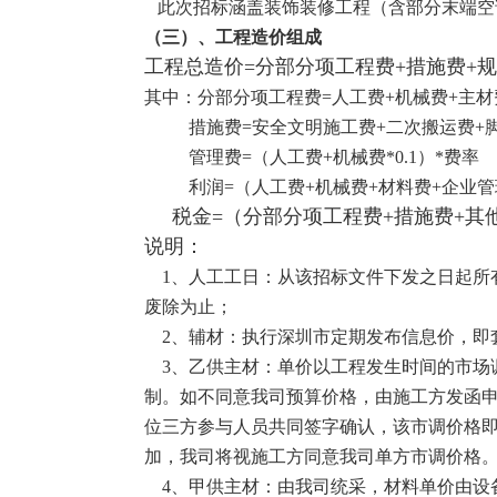
此次招标涵盖装饰装修工程（含部分末端空
（三）、工程造价组成
工程总造价=分部分项工程费+措施费+规
其中：分部分项工程费
=
人工费
+
机械费
+
主材
措施费
=
安全文明施工费
+
二次搬运费
+
管理费
=
（人工费
+
机械费
*0.1
）
*
费率
利润
=
（人工费
+
机械费
+
材料费
+
企业管
税金=（分部分项工程费+措施费+其他
说明：
1
、人工工日：从该招标文件下发之日起所
废除为止；
2
、辅材：执行深圳市定期发布信息价，即
3
、乙供主材：单价以工程发生时间的市场
制。如不同意我司预算价格，由施工方发函
位三方参与人员共同签字确认，该市调价格
加，我司将视施工方同意我司单方市调价格
4
、甲供主材：由我司统采，材料单价由设