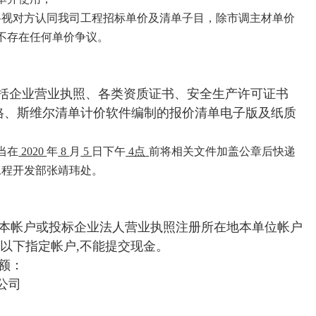
将视对方认同我司工程招标单价及清单子目，除市调主材单价
不存在任何单价争议。
包括企业营业执照、各类资质证书、安全生产许可证书
格、斯维尔清单计价软件编制的报价清单电子版及纸质
当在
2020
年
8
月
5
日下午
4点
前将相关文件加盖公章后快递
工程开发部张靖玮处。
基本帐户或投标企业法人营业执照注册所在地本单位帐户
入以下指定帐户,不能提交现金。
额：
公司