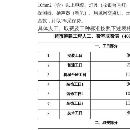
16mm2
（含）以上电缆、灯具（收银台号灯
探测器、扬声器（喇叭）、局域网交换机、
基数，计取
1%
采保费。
具体人工、取费及工种标准按照下述表
超市筹建工程人工、费率取费表（400
一、工日部分
8
1
安装工日
7
2
普通工日
1
3
机械台班工日
9
4
装饰工日1
10
5
装饰工日2
1
6
装饰工日3
8
7
技术工日
二、取费部分