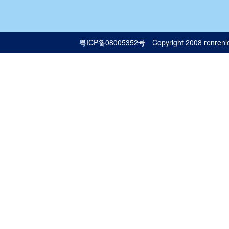
粤ICP备08005352号
Copyright 2008 renrenle.