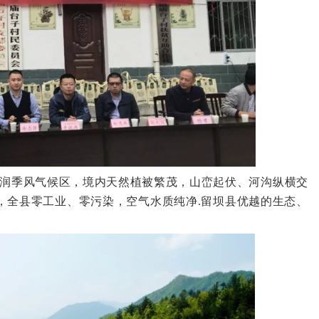
润季风气候区，境内天然植被繁茂，山峦起伏、河沟纵横交
%，全县零工业、零污染，空气水质纯净.留坝县优越的生态、