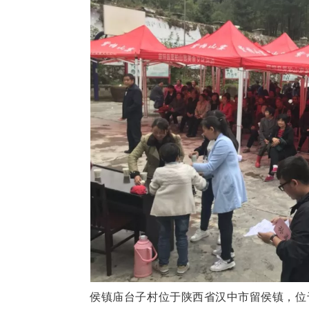
侯镇庙台子村位于陕西省汉中市留侯镇，位